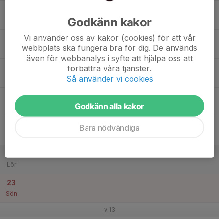
17
Godkänn kakor
Mån
Vi använder oss av kakor (cookies) för att vår
18
webbplats ska fungera bra för dig. De används
Tis
även för webbanalys i syfte att hjälpa oss att
19
förbättra våra tjänster.
Så använder vi cookies
Ons
20
Godkänn alla kakor
Tor
21
Bara nödvändiga
Fre
22
Lör
23
Sön
v.13