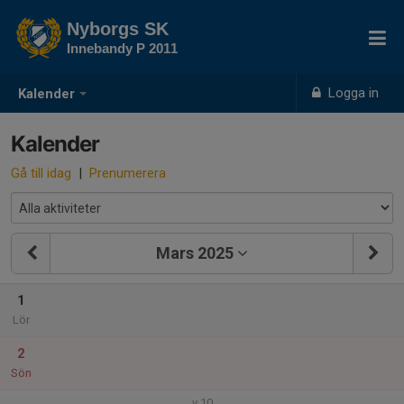
Nyborgs SK
Innebandy P 2011
Logga in
Kalender
Kalender
Gå till idag
|
Prenumerera
Mars 2025
1
Lör
2
Sön
v.10