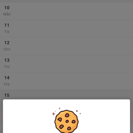
10
Mån
11
Tis
12
Ons
13
Tor
14
Fre
15
Lör
16
Sön
v.12