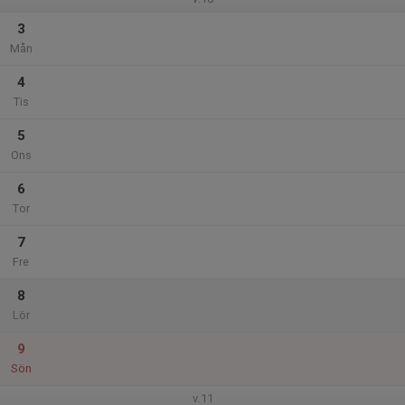
3
Mån
4
Tis
5
Ons
6
Tor
7
Fre
8
Lör
9
Sön
v.11