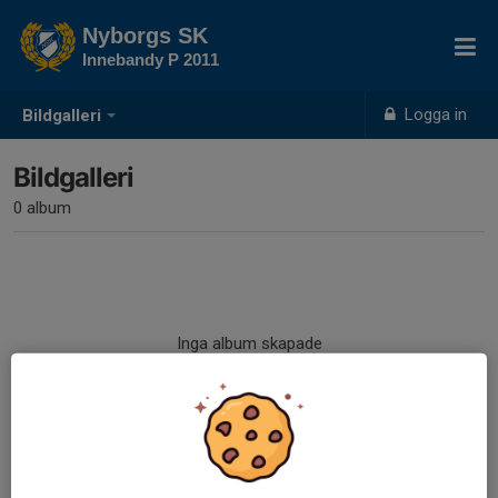
Nyborgs SK
Innebandy P 2011
Logga in
Bildgalleri
Bildgalleri
0 album
Inga album skapade