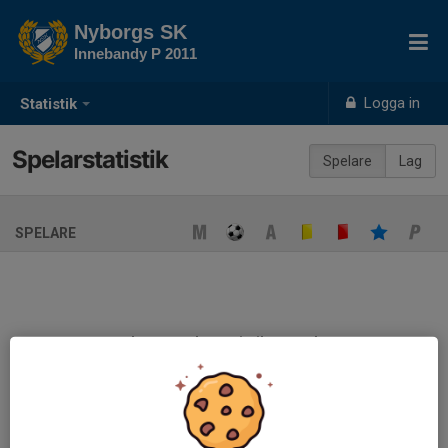
Nyborgs SK
Innebandy P 2011
Logga in
Statistik
Spelarstatistik
Spelare
Lag
SPELARE
Ingen spelarstatistik sparad
När ni fyller i uppställning på respektive match visas statistiken
automatiskt på denna sida