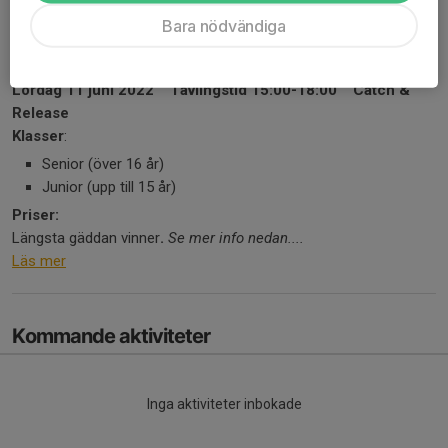
Bara nödvändiga
Pike Marahamn - Gäddfisketävling med båt
Lördag 11 juni 2022 Tävlingstid 15:00-18:00 Catch &
Release
Klasser
:
Senior (över 16 år)
Junior (upp till 15 år)
Priser:
Längsta gäddan vinner
.
Se mer info nedan....
Läs mer
Kommande aktiviteter
Inga aktiviteter inbokade