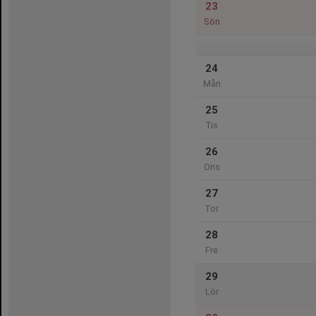
23
Sön
24
Mån
25
Tis
26
Ons
27
Tor
28
Fre
29
Lör