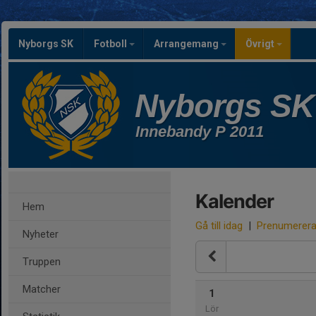
Nyborgs SK
Fotboll
Arrangemang
Övrigt
Nyborgs SK
Innebandy P 2011
Kalender
Hem
Gå till idag
|
Prenumerer
Nyheter
Truppen
Matcher
1
Lör