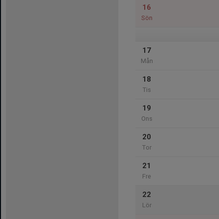
16
Sön
17
Mån
18
Tis
19
Ons
20
Tor
21
Fre
22
Lör