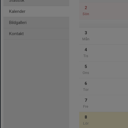
Statistik
2
Kalender
Sön
Bildgalleri
3
Kontakt
Mån
4
Tis
5
Ons
6
Tor
7
Fre
8
Lör