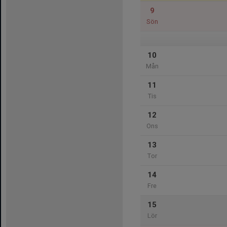
9
Sön
10
Mån
11
Tis
12
Ons
13
Tor
14
Fre
15
Lör