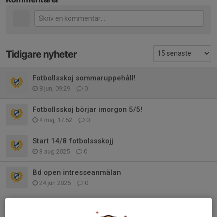
Tidigare nyheter
Fotbollsskoj sommaruppehåll!
8 jun, 09:29
0
Fotbollsskoj börjar imorgon 5/5!
4 maj, 17:52
0
Start 14/8 fotbolssskojj
3 aug 2025
0
Bd open intresseanmälan
24 jun 2025
0
Fotbollsskojj avslutning torsdag
16 jun 2025
0