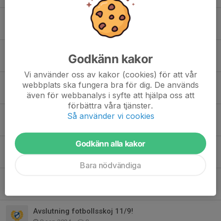
Fotbolsskojj torsdag - välkomna
10 jun 2025
0
Fotbollsskojj nästa vecka
Godkänn kakor
5 jun 2025
6
Vi använder oss av kakor (cookies) för att vår
Fotbollsskojj torsdag
webbplats ska fungera bra för dig. De används
4 jun 2025
0
även för webbanalys i syfte att hjälpa oss att
förbättra våra tjänster.
Torsdag 29/5 INGEN fotbollsskojj pga röd dag
Så använder vi cookies
26 maj 2025
0
Godkänn alla kakor
Torsdag kl 18:00 start för fotbollsskojj.
6 maj 2025
0
Bara nödvändiga
Start fotbollsskojj 8 maj!
9 apr 2025
0
Avslutning fotbollsskoj 11/9!