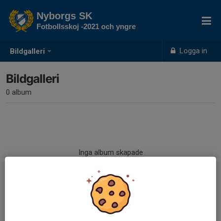
Nyborgs SK
Fotbollsskoj -2021 och yngre
Logga in
Bildgalleri
Bildgalleri
0 album
Inga album skapade