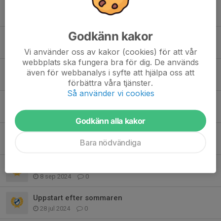
Fotbollsskojj nästa vecka
5 jun 2025
6
Godkänn kakor
Fotbollsskojj torsdag
4 jun 2025
0
Vi använder oss av kakor (cookies) för att vår
webbplats ska fungera bra för dig. De används
Torsdag 29/5 INGEN fotbollsskojj pga röd dag
även för webbanalys i syfte att hjälpa oss att
26 maj 2025
0
förbättra våra tjänster.
Så använder vi cookies
Torsdag kl 18:00 start för fotbollsskojj.
6 maj 2025
0
Godkänn alla kakor
Start fotbollsskojj 8 maj!
Bara nödvändiga
9 apr 2025
0
Avslutning fotbollsskoj 11/9!
8 sep 2024
0
Uppstart efter sommaren
28 jul 2024
0