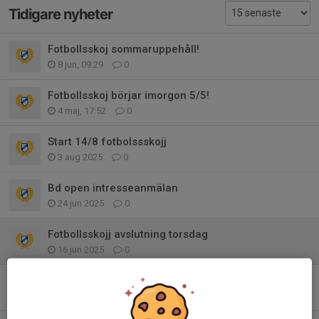
Tidigare nyheter
Fotbollsskoj sommaruppehåll!
8 jun, 09:29
0
Fotbollsskoj börjar imorgon 5/5!
4 maj, 17:52
0
Start 14/8 fotbolssskojj
3 aug 2025
0
Bd open intresseanmälan
24 jun 2025
0
Fotbollsskojj avslutning torsdag
16 jun 2025
0
Fotbolsskojj torsdag - välkomna
10 jun 2025
0