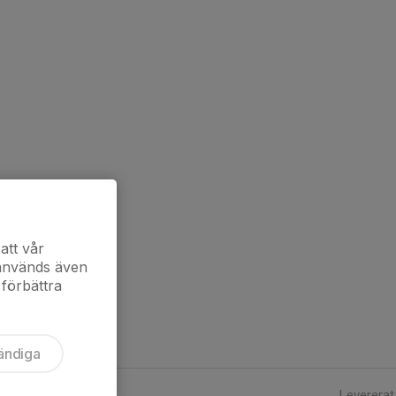
att vår
 används även
 förbättra
ändiga
Levererat