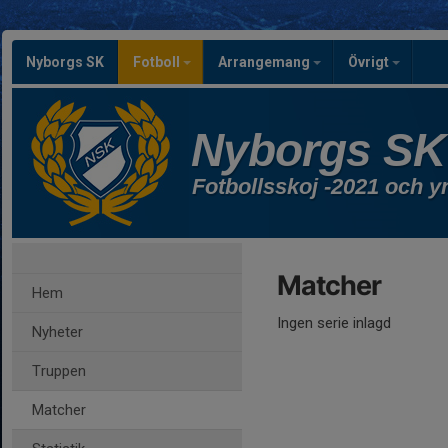
Nyborgs SK
Fotboll
Arrangemang
Övrigt
Nyborgs SK
Fotbollsskoj -2021 och y
Matcher
Hem
Ingen serie inlagd
Nyheter
Truppen
Matcher