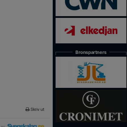
Bronspartners
Skriv ut
 av