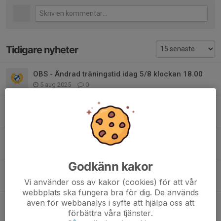
Tidigare nyheter
OBS - Ändrad träningstid idag 5/8 klockan 18.00
5 aug 2025
0
Träningsstart 5/8
31 jul 2025
0
Sommaruppehåll
1 jul 2025
0
Godkänn kakor
Ingen match måndag 23/6
22 jun 2025
0
Vi använder oss av kakor (cookies) för att vår
webbplats ska fungera bra för dig. De används
Ändrad träningstid tisdagar + match info.
även för webbanalys i syfte att hjälpa oss att
förbättra våra tjänster.
4 jun 2025
0