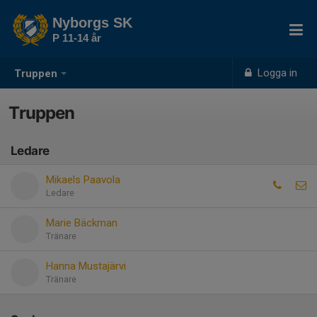
Nyborgs SK
P 11-14 år
Logga in
Truppen
Truppen
Ledare
Mikaels Paavola
Ledare
Marie Bäckman
Tränare
Hanna Mustajärvi
Tränare