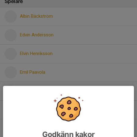
Spelare
Albin Bäckström
Edvin Andersson
Elvin Henriksson
Emil Paavola
Hugo Morin Säfström
Hugo Paavola
Lucas Berglund
Godkänn kakor