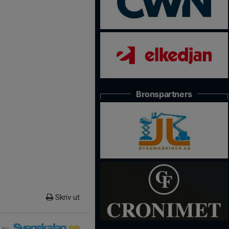
Bronspartners
Skriv ut
 av