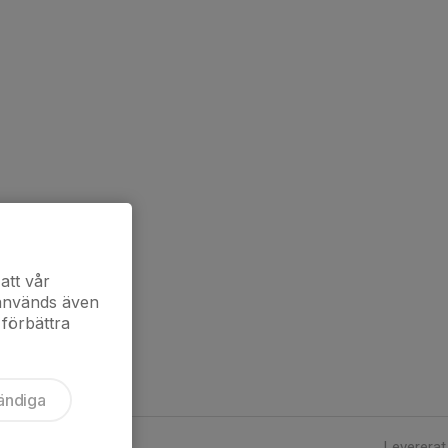
att vår
 används även
 förbättra
ändiga
Levererat