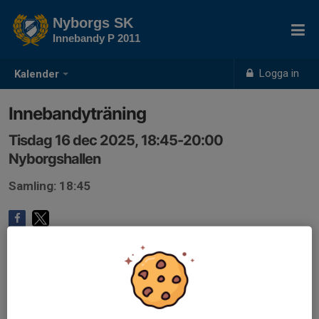
Nyborgs SK
Innebandy P 2011
Logga in
Kalender
Innebandyträning
Tisdag 16 dec 2025, 18:45-20:00
Nyborgshallen
Samling: 18:45