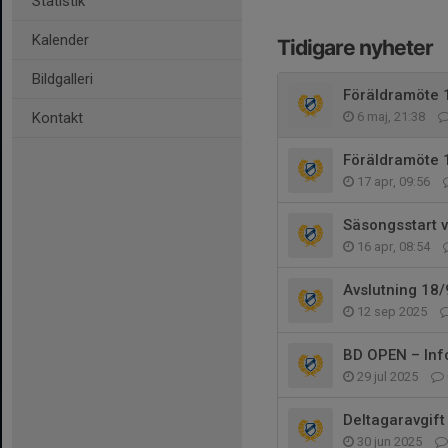
Statistik
Kalender
Tidigare nyheter
Bildgalleri
Föräldramöte 1
Kontakt
6 maj, 21:38
Föräldramöte 1
17 apr, 09:56
Säsongsstart 
16 apr, 08:54
Avslutning 18/
12 sep 2025
BD OPEN – Inf
29 jul 2025
Deltagaravgift
30 jun 2025