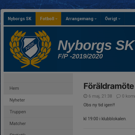
Nyborgs SK
Fotboll
Arrangemang
Övrigt
Nyborgs SK
F/P -2019/2020
Föräldramöte 
Hem
6 maj, 21:38
0 kom
Nyheter
Obs ny tid igen!!
Truppen
kl 19:00 i klubblokalen.
Matcher