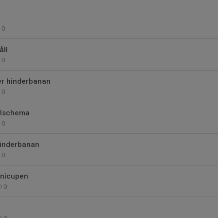
0
ll
0
er hinderbanan
0
elschema
0
hinderbanan
0
inicupen
0