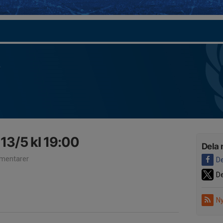
13/5 kl 19:00
Dela 
mentarer
De
De
Ny