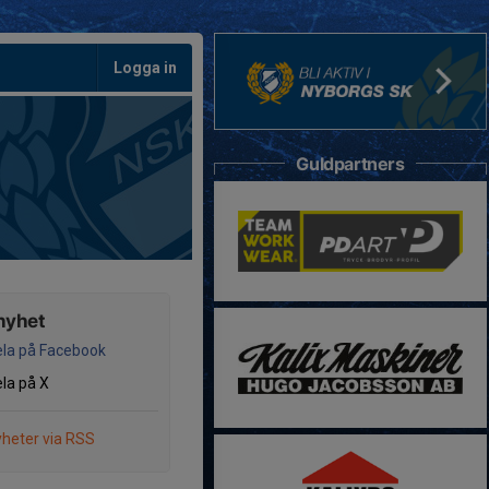
Logga in
Guldpartners
nyhet
la på Facebook
la på X
heter via RSS