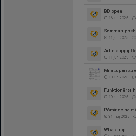
BD open
16 jun 2025
Sommaruppehå
11 jun 2025
Arbetsuppgift
11 jun 2025
Minicupen sp
10 jun 2025
Funktionärer 
10 jun 2025
Påminnelse m
31 maj 2025
Whatsapp