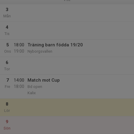
3
Mån
4
Tis
5
18:00
Träning barn födda 19/20
19:00
Ons
Nyborgsvallen
6
Tor
7
14:00
Match mot Cup
18:00
Fre
Bd open
Kalix
8
Lör
9
Sön