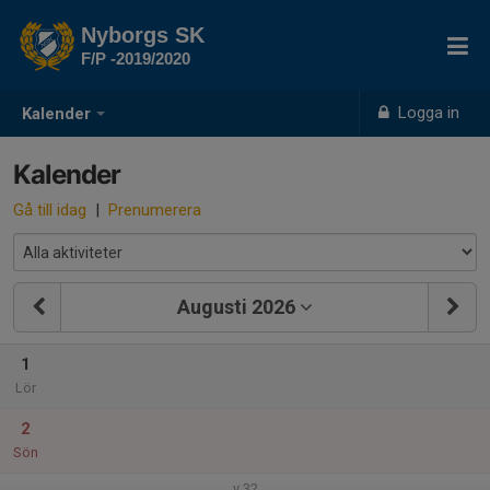
Nyborgs SK
F/P -2019/2020
Logga in
Kalender
Kalender
Gå till idag
|
Prenumerera
Augusti 2026
1
Lör
2
Sön
v.32