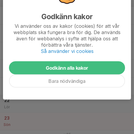
v.34
17
Godkänn kakor
Mån
Vi använder oss av kakor (cookies) för att vår
18
webbplats ska fungera bra för dig. De används
Tis
även för webbanalys i syfte att hjälpa oss att
förbättra våra tjänster.
19
18:00
Träning barn födda 19/20
Så använder vi cookies
19:00
Ons
Nyborgsvallen
20
Godkänn alla kakor
Tor
Bara nödvändiga
21
Fre
22
Lör
23
Sön