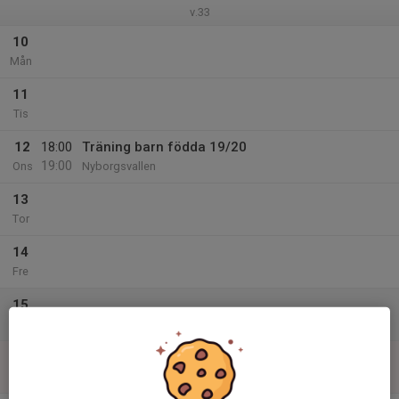
v.33
10
Mån
11
Tis
12
18:00
Träning barn födda 19/20
19:00
Ons
Nyborgsvallen
13
Tor
14
Fre
15
Lör
16
Sön