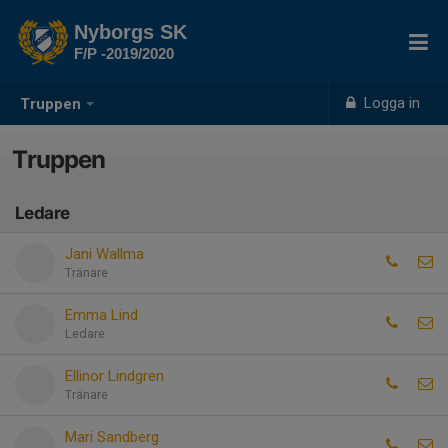
Nyborgs SK
F/P -2019/2020
Logga in
Truppen
Truppen
Ledare
Jani Wallma
Tränare
Emma Lind
Ledare
Ellinor Lindgren
Tränare
Mari Sandberg