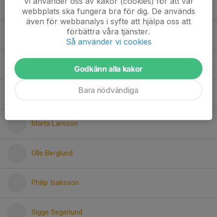
Vi använder oss av kakor (cookies) för att vår
Luna Rynbäck
webbplats ska fungera bra för dig. De används
även för webbanalys i syfte att hjälpa oss att
förbättra våra tjänster.
Maria Waller
Så använder vi cookies
Merissa Gutmanne
Godkänn alla kakor
Bara nödvändiga
Milas Wallma
Märta Larsson
Olle Berglund
Philip Isaksson
Sigge Segerlund