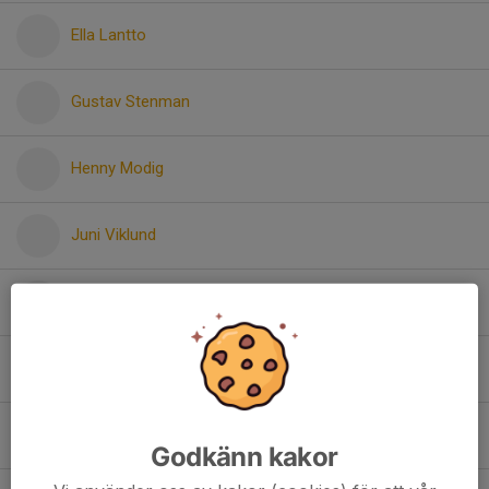
Ella Lantto
Gustav Stenman
Henny Modig
Juni Viklund
Leah Lind
Louie Kangasmaa
Louie Persson Wallén
Godkänn kakor