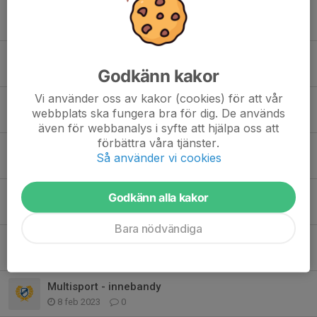
Handboll/basket
22 mar 2023
1
Påminnelse deltagaravgifter multisport
Godkänn kakor
7 mar 2023
0
Vi använder oss av kakor (cookies) för att vår
Multisport på sportlovet
webbplats ska fungera bra för dig. De används
5 mar 2023
0
även för webbanalys i syfte att hjälpa oss att
förbättra våra tjänster.
Multisport 1/3 handboll/basket
Så använder vi cookies
1 mar 2023
0
Multisport 22/2 - jujutsu
Godkänn alla kakor
20 feb 2023
0
Bara nödvändiga
Multisport 15/2
15 feb 2023
2
Multisport - innebandy
8 feb 2023
0