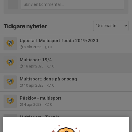
Tidigare nyheter
Uppstart Multisport födda 2019/2020
9 okt 2025
0
Multisport 19/4
18 apr 2023
0
Multisport: dans på onsdag
10 apr 2023
0
Påsklov - multisport
4 apr 2023
0
Multisport - Tennis
27 mar 2023
0