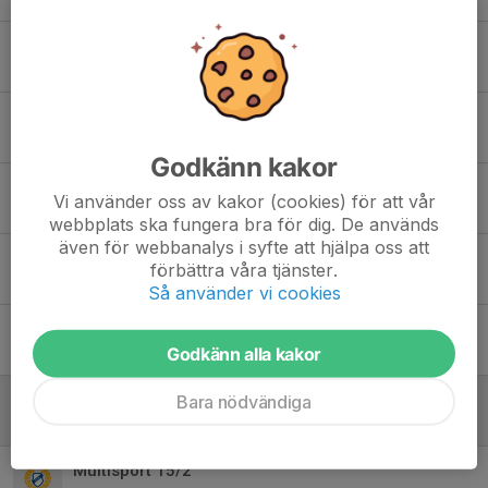
Multisport - Tennis
27 mar 2023
0
Handboll/basket
22 mar 2023
1
Godkänn kakor
Påminnelse deltagaravgifter multisport
Vi använder oss av kakor (cookies) för att vår
7 mar 2023
0
webbplats ska fungera bra för dig. De används
även för webbanalys i syfte att hjälpa oss att
Multisport på sportlovet
förbättra våra tjänster.
5 mar 2023
0
Så använder vi cookies
Multisport 1/3 handboll/basket
Godkänn alla kakor
1 mar 2023
0
Multisport 22/2 - jujutsu
Bara nödvändiga
20 feb 2023
0
Multisport 15/2