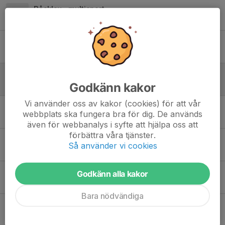
Påsklov - multisport
4 apr 2023
0
Multisport - Tennis
27 mar 2023
0
Handboll/basket
Godkänn kakor
22 mar 2023
1
Vi använder oss av kakor (cookies) för att vår
Påminnelse deltagaravgifter multisport
webbplats ska fungera bra för dig. De används
7 mar 2023
0
även för webbanalys i syfte att hjälpa oss att
förbättra våra tjänster.
Multisport på sportlovet
Så använder vi cookies
5 mar 2023
0
Multisport 1/3 handboll/basket
Godkänn alla kakor
1 mar 2023
0
Bara nödvändiga
Multisport 22/2 - jujutsu
20 feb 2023
0