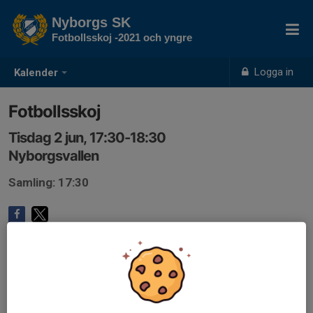
Nyborgs SK
Fotbollsskoj -2021 och yngre
Logga in
Kalender
Fotbollsskoj
Tisdag 2 jun, 17:30-18:30
Nyborgsvallen
Samling: 17:30