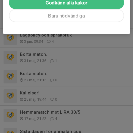
Godkänn alla kakor
16 jun, 22:14
0
Bara nödvändiga
Information inför Lycksele
15 jun, 22:49
3
Lagpolicy och språkbruk
3 jun, 09:34
4
Borta match.
31 maj, 21:36
1
Borta match.
27 maj, 21:15
0
Kallelser!
25 maj, 19:44
0
Hemmamatch mot LIRA 30/5
17 maj, 21:52
4
Sista dagen för anmälan cup