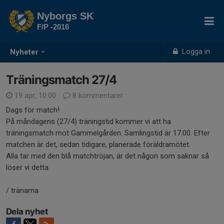
Nyborgs SK
F/P -2016
Logga in
Nyheter
Träningsmatch 27/4
19 apr, 10:00
8 kommentarer
Dags för match!
På måndagens (27/4) träningstid kommer vi att ha
träningsmatch mot Gammelgården. Samlingstid är 17.00. Efter
matchen är det, sedan tidigare, planerade föräldramötet.
Alla tar med den blå matchtröjan, är det någon som saknar så
löser vi detta.
/ tränarna
Dela nyhet