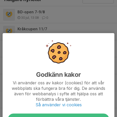
BD-open 7-9/8
30 jul, 13:08
0
Kråkcupen 11/7
5 jul, 11:05
0
Info v 27
28 jun, 14:03
1
OBS! Ny plan till em match!
27 jun, 11:34
0
Godkänn kakor
Samling Lycksele
Vi använder oss av kakor (cookies) för att vår
26 jun, 10:22
1
webbplats ska fungera bra för dig. De används
även för webbanalys i syfte att hjälpa oss att
Barnens hinderbana 21/6
förbättra våra tjänster.
20 jun, 11:27
0
Så använder vi cookies
Svart tröja.