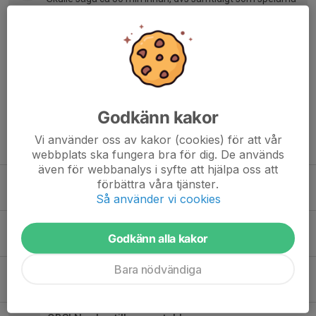
har samling!
Annelie Salander
3 maj, 18:00
Tack!
Godkänn kakor
Vi använder oss av kakor (cookies) för att vår
Tidigare nyheter
webbplats ska fungera bra för dig. De används
även för webbanalys i syfte att hjälpa oss att
BD-open 7-9/8
förbättra våra tjänster.
30 jul, 13:08
0
Så använder vi cookies
Kråkcupen 11/7
Godkänn alla kakor
5 jul, 11:05
0
Bara nödvändiga
Info v 27
28 jun, 14:03
1