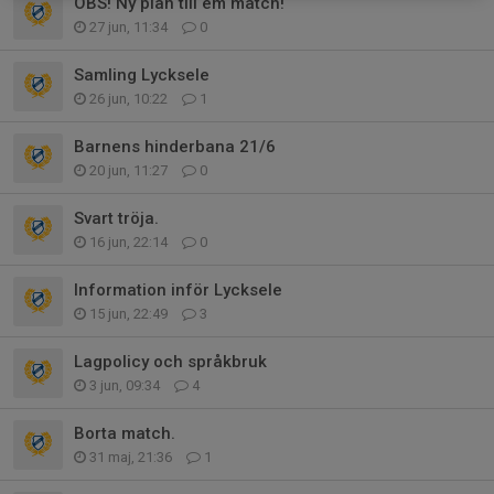
OBS! Ny plan till em match!
27 jun, 11:34
0
Samling Lycksele
26 jun, 10:22
1
Barnens hinderbana 21/6
20 jun, 11:27
0
Svart tröja.
16 jun, 22:14
0
Information inför Lycksele
15 jun, 22:49
3
Lagpolicy och språkbruk
3 jun, 09:34
4
Borta match.
31 maj, 21:36
1