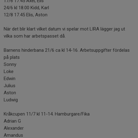
17/6 17.45 Axel, Elis
24/6 kl 18.00 Kidd, Karl
12/8 17.45 Elis, Aston
När det blir klart vilket datum vi spelar mot LIRA lägger jag ut
vilka som har arbetspasset då.
Barnens hinderbana 21/6 ca kl 14-16. Arbetsuppgifter fördelas
på plats
Sonny
Loke
Edwin
Julius
Aston
Ludwig
Kråkcupen 11/7 kl 11-14. Hamburgare/Fika
Adrian G
Alexander
Amandus