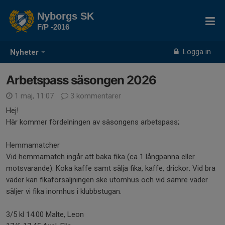
Nyborgs SK
F/P -2016
Logga in
Nyheter
Arbetspass säsongen 2026
1 maj, 11:07
3 kommentarer
Hej!
Här kommer fördelningen av säsongens arbetspass;
Hemmamatcher
Vid hemmamatch ingår att baka fika (ca 1 långpanna eller
motsvarande). Koka kaffe samt sälja fika, kaffe, drickor. Vid bra
väder kan fikaförsäljningen ske utomhus och vid sämre väder
säljer vi fika inomhus i klubbstugan.
3/5 kl 14.00 Malte, Leon