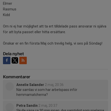
Elmer
Rasmus
Kidd
Om ni ej har möjlighet att ta ert tilldelade pass ansvarar ni själva
för att byta passet eller hitta ersättare.
Önskar er en fin första Maj och trevlig helg, vi ses på Söndag!
Dela nyhet
Kommentarer
Annelie Salander
2 maj, 20:36
När samlas vi som har arbetspass inför
hemmamatcherna?
Petra Sandin
2 maj, 20:37
Skulle säga ca 30 min innan, dvs samtidigt som spelarna