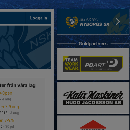
Logga in
Guldpartners
er från våra lag
D-Open
 -
4 aug
en 7-9 aug
2018 -
3 aug
n 7-9/8
16 -
30 jul