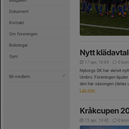
Bildgalleri
Dokument
Kontakt
Om föreningen
Bokningar
Nytt klädavta
Gym
17 apr, 16:04
0 kom
Nyborgs SK har skrivit nyt
Bli medlem
Umbro. Föreningen bjuder oc
den här säsongen (delas u
Läs mer
Kråkcupen 2
13 apr, 19:42
0 kom