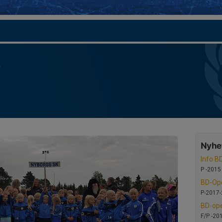
Nyhet
Info B
P -2015
BD-Op
P-2017-
BD-ope
F/P -20