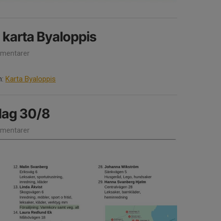
al karta Byaloppis
mentarer
n:
Karta Byaloppis
dag 30/8
mentarer