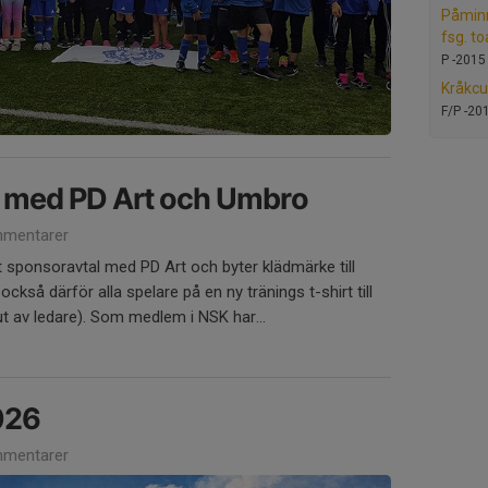
Påminn
fsg. t
P -2015
Kråkcu
F/P -20
l med PD Art och Umbro
mentarer
t sponsoravtal med PD Art och byter klädmärke till
kså därför alla spelare på en ny tränings t-shirt till
t av ledare). Som medlem i NSK har...
026
mentarer