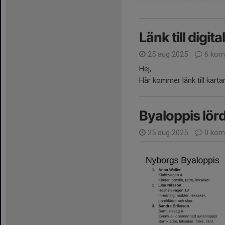
Länk till digit
25 aug 2025
6 kom
Hej,
Här kommer länk till karta
Byaloppis lör
25 aug 2025
0 kom