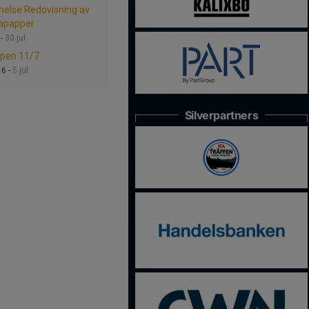
else Redovisning av
oapapper
 -
30 jul
pen 11/7
16 -
5 jul
Silverpartners