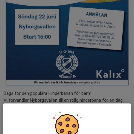
Dags för den populära Hinderbanan för barn!
Vi förvandlar Nyborgsvallen till en rolig hinderbana för en dag,
hinderbanan avslutas med att möta de fruktade NSK-
Gladiatorerna.
Föranmälan genom att swisha 30kr till 123 089 82 39 senast 19