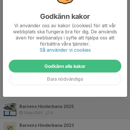
juni, märk med Hinderbana + barnets namn.
Anmälan på plats 50kr.
Godkänn kakor
Nummerlappsutdelning från 14:30 och första start 15:00.
Vi använder oss av kakor (cookies) för att vår
webbplats ska fungera bra för dig. De används
Dela nyhet
även för webbanalys i syfte att hjälpa oss att
förbättra våra tjänster.
Så använder vi cookies
Kommentarer
Godkänn alla kakor
Bara nödvändiga
Tidigare nyheter
Barnens Hinderbana 2025
10 jun 2025
0
Barnens Hinderbana 2023