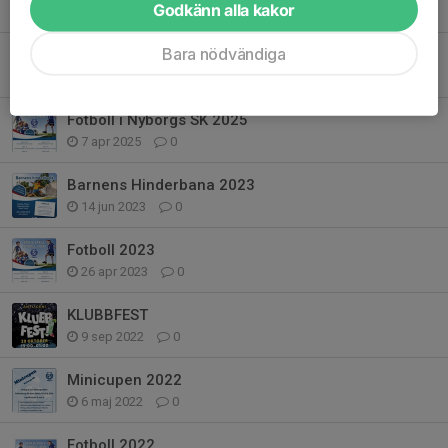
Godkänn alla kakor
10 jun 2025
0
Bara nödvändiga
Minicupen 2025
6 maj 2025
2
Fotboll i Nyborgs SK 2025
7 apr 2025
0
Barnens Hinderbana 2023
14 jun 2023
0
Fotboll 2023
26 apr 2023
0
KLUBBFEST
9 sep 2022
0
Minicupen 2022
6 maj 2022
0
Fotboll 2022