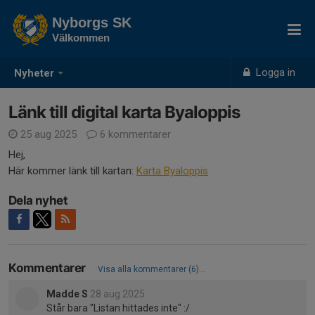
Nyborgs SK
Välkommen
Logga in
Nyheter
Länk till digital karta Byaloppis
25 aug 2025
6 kommentarer
Hej,
Här kommer länk till kartan:
Karta Byaloppis
Dela nyhet
Kommentarer
Visa alla kommentarer (6)...
Madde S
28 aug 2025
Står bara "Listan hittades inte" :/