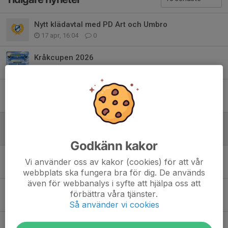
Nytt klädavtal med PD Art och Umbro
17 apr, 16:04
0
Kråkcupen 2026
13 apr, 19:42
0
Våra lag sommaren 2026
2 apr, 06:42
1
Länk till digital karta Byaloppis
25 aug 2025
6
Godkänn kakor
Byaloppis lördag 30/8
Vi använder oss av kakor (cookies) för att vår
25 aug 2025
0
webbplats ska fungera bra för dig. De används
även för webbanalys i syfte att hjälpa oss att
Byaloppis Nyborg 30/8
förbättra våra tjänster.
5 aug 2025
0
Så använder vi cookies
Barnens Hinderbana 2025