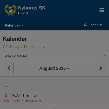
Nyborgs SK
P -2015
Logga in
Kalender
Kalender
Gå till idag
|
Prenumerera
Augusti 2026
1
Lör
2
16:30
Träning
17:45
Sön
Nyborgsvallen
v.32