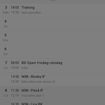
3
18:00
Träning
19:30
Mån
Nyborgsvallen
4
Tis
5
Ons
6
Tor
7
08:00
BD Open fredag-söndag
19:00
Fre
Kalix
14:50
NSK- Älsvby IF
15:30
Billerudkorsnäs Arena 10
8
11:30
NSK- Piteå IF
12:10
Lör
Furuvallen plan 1
16:30
NSK- Lira BK