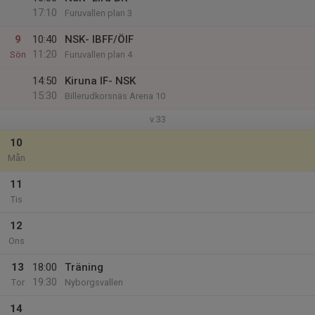
17:10
Furuvallen plan 3
9
10:40
NSK- IBFF/ÖIF
11:20
Sön
Furuvallen plan 4
14:50
Kiruna IF- NSK
15:30
Billerudkorsnäs Arena 10
v.33
10
Mån
11
Tis
12
Ons
13
18:00
Träning
19:30
Tor
Nyborgsvallen
14