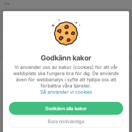
Fre
15
Lör
16
16:00
Match mot IFK Luleå Vit
18:00
Sön
7 mot 7 Pojkar 11 år Grupp D
Nyborgsvallen
v.34
Godkänn kakor
17
18:00
Träning
Vi använder oss av kakor (cookies) för att vår
19:30
Mån
Nyborgsvallen
webbplats ska fungera bra för dig. De används
även för webbanalys i syfte att hjälpa oss att
18
förbättra våra tjänster.
Tis
Så använder vi cookies
19
Ons
Godkänn alla kakor
20
19:00
Match mot MSSK 1
Bara nödvändiga
21:00
Tor
7 mot 7 Pojkar 11 år Grupp D
Idrottsparken, Munksund