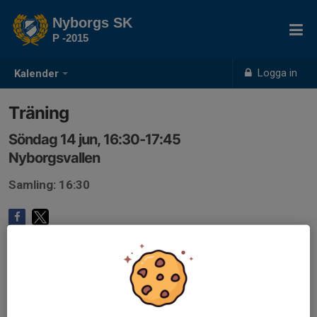
Nyborgs SK
P -2015
Logga in
Kalender
Träning
Söndag 14 jun, 16:30-17:45
Nyborgsvallen
Samling: 16:30