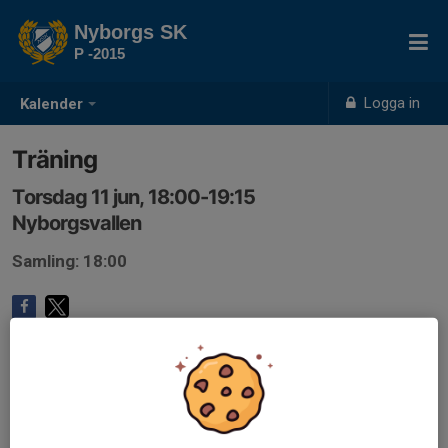
Nyborgs SK
P -2015
Logga in
Kalender
Träning
Torsdag 11 jun, 18:00-19:15
Nyborgsvallen
Samling: 18:00