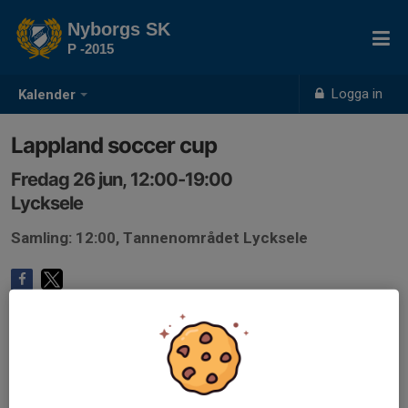
Nyborgs SK
P -2015
Logga in
Kalender
Lappland soccer cup
Fredag 26 jun, 12:00-19:00
Lycksele
Samling: 12:00, Tannenområdet Lycksele