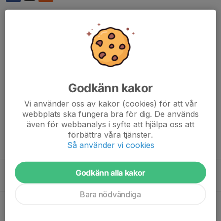
Kommentarer
Sonny Duvmo
13 jun 2025
Lycka till imorgon! :)
Godkänn kakor
Vi använder oss av kakor (cookies) för att vår
Tidigare nyheter
webbplats ska fungera bra för dig. De används
även för webbanalys i syfte att hjälpa oss att
förbättra våra tjänster.
BD-open 7-9/8
Så använder vi cookies
30 jul, 13:08
0
Kråkcupen 11/7
Godkänn alla kakor
5 jul, 11:05
0
Bara nödvändiga
Info v 27
28 jun, 14:03
1