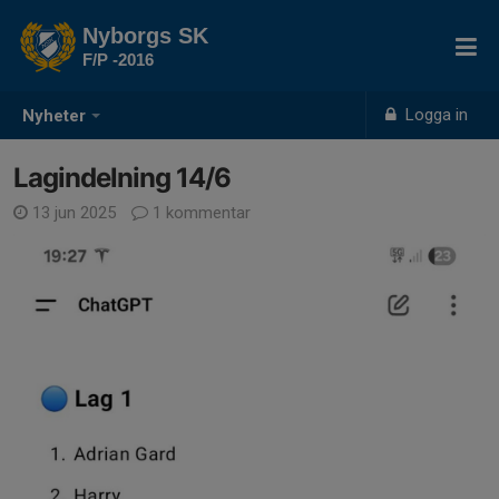
Nyborgs SK
F/P -2016
Logga in
Nyheter
Lagindelning 14/6
13 jun 2025
1 kommentar