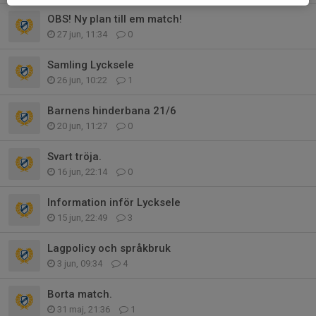
OBS! Ny plan till em match!
27 jun, 11:34
0
Samling Lycksele
26 jun, 10:22
1
Barnens hinderbana 21/6
20 jun, 11:27
0
Svart tröja.
16 jun, 22:14
0
Information inför Lycksele
15 jun, 22:49
3
Lagpolicy och språkbruk
3 jun, 09:34
4
Borta match.
31 maj, 21:36
1