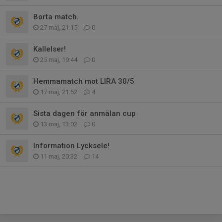
Borta match.
27 maj, 21:15
0
Kallelser!
25 maj, 19:44
0
Hemmamatch mot LIRA 30/5
17 maj, 21:52
4
Sista dagen för anmälan cup
13 maj, 13:02
0
Information Lycksele!
11 maj, 20:32
14