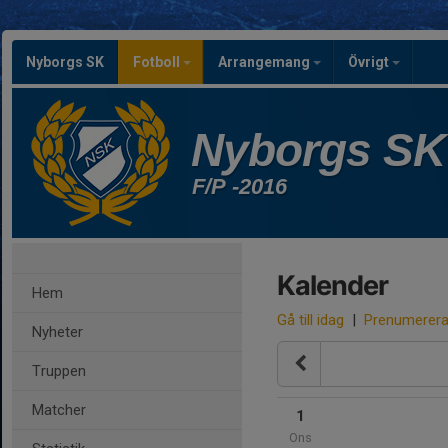
Nyborgs SK
Fotboll
Arrangemang
Övrigt
Nyborgs SK
F/P -2016
Kalender
Hem
Gå till idag
|
Prenumerer
Nyheter
Truppen
Matcher
1
Ons