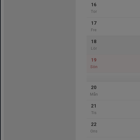
16
Tor
17
Fre
18
Lör
19
Sön
20
Mån
21
Tis
22
Ons