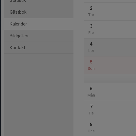
Statistik
2
Gästbok
Tor
Kalender
3
Fre
Bildgalleri
4
Kontakt
Lör
5
Sön
6
Mån
7
Tis
8
Ons