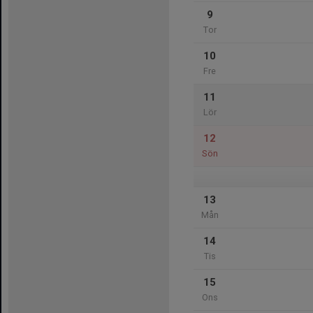
9
Tor
10
Fre
11
Lör
12
Sön
13
Mån
14
Tis
15
Ons