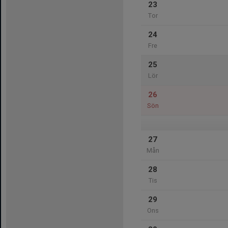
23
Tor
24
Fre
25
Lör
26
Sön
27
Mån
28
Tis
29
Ons