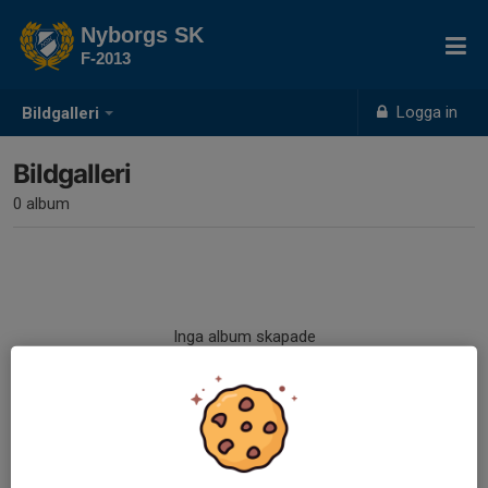
Nyborgs SK
F-2013
Logga in
Bildgalleri
Bildgalleri
0 album
Inga album skapade