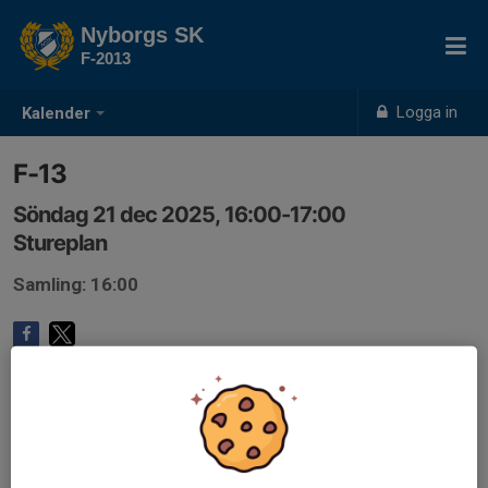
Nyborgs SK
F-2013
Logga in
Kalender
F-13
Söndag 21 dec 2025, 16:00-17:00
Stureplan
Samling: 16:00