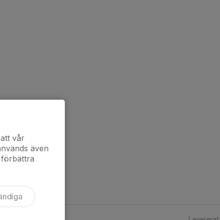
att vår
 används även
 förbättra
ändiga
Levererat