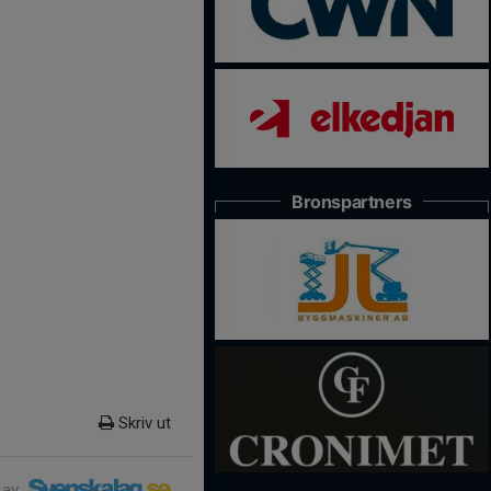
Bronspartners
Skriv ut
 av