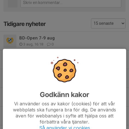
Tidigare nyheter
BD-Open 7-9 aug
3 aug, 16:18
0
Strömbergs Bil Cup 4/7
30 jun, 13:25
0
Sammandrag Gammelgården 13.e Juni
8 jun, 20:26
0
Godkänn kakor
Sammandrag Haparanda 6/6
2 jun, 21:23
0
Vi använder oss av kakor (cookies) för att vår
webbplats ska fungera bra för dig. De används
IFK Kalix Vårcup
även för webbanalys i syfte att hjälpa oss att
15 maj, 18:16
0
förbättra våra tjänster.
Så använder vi cookies