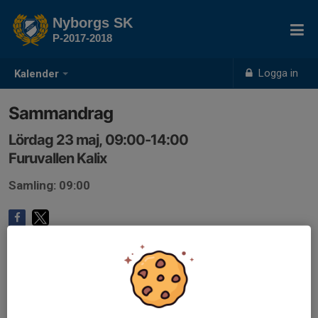
Nyborgs SK
P-2017-2018
Logga in
Kalender
Sammandrag
Lördag 23 maj, 09:00-14:00
Furuvallen Kalix
Samling: 09:00