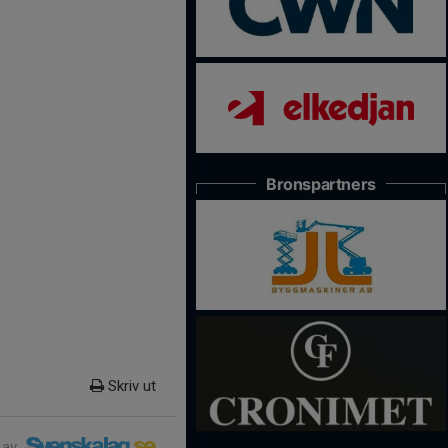
Bronspartners
Skriv ut
 av