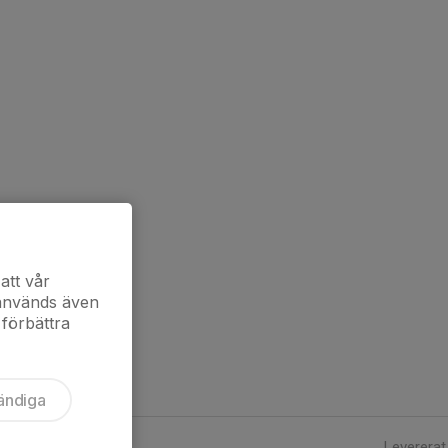
att vår
 används även
 förbättra
ändiga
Levererat