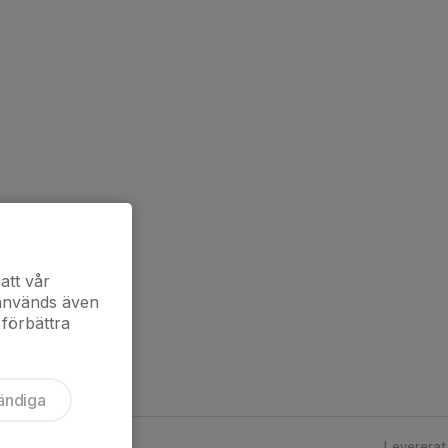
att vår
 används även
 förbättra
ändiga
Levererat