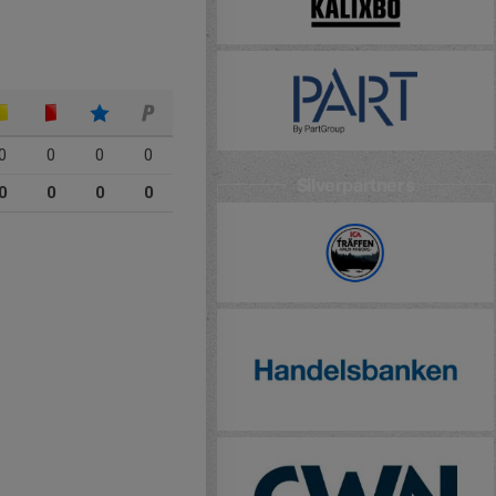
0
0
0
0
Silverpartners
0
0
0
0