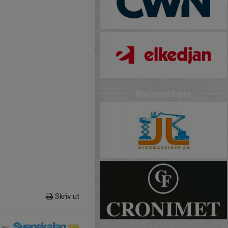
Bronspartners
Skriv ut
 av