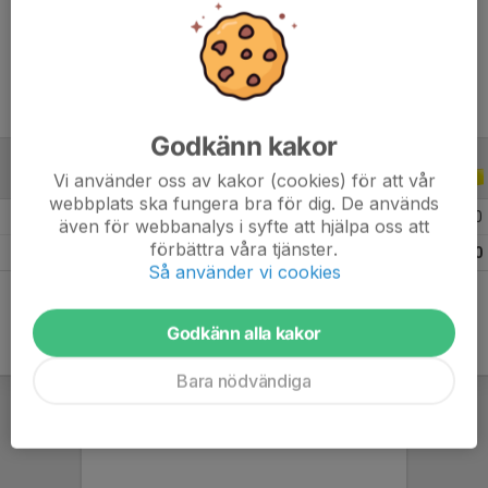
Ålder
17 år
Godkänn kakor
Vi använder oss av kakor (cookies) för att vår
ALLA SERIER
ALLA ÅR
webbplats ska fungera bra för dig. De används
2026
5
0
0
0
även för webbanalys i syfte att hjälpa oss att
förbättra våra tjänster.
Totalt
5
0
0
0
Så använder vi cookies
Godkänn alla kakor
Bara nödvändiga