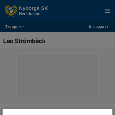
Nyborgs SK
Herr Junior
Logga in
Truppen
Leo Strömbäck
Position
-