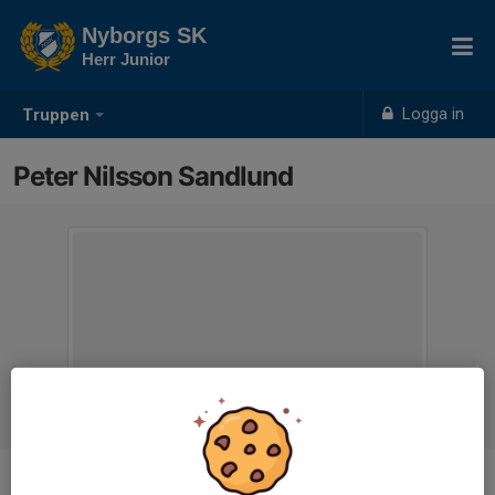
Nyborgs SK
Herr Junior
Logga in
Truppen
Peter Nilsson Sandlund
Titel
Tränare