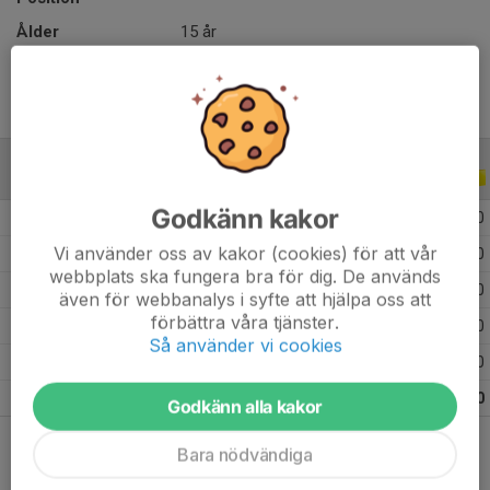
Ålder
15 år
ALLA SERIER
ALLA ÅR
Godkänn kakor
2025
6
0
0
0
Vi använder oss av kakor (cookies) för att vår
2024
3
0
0
0
webbplats ska fungera bra för dig. De används
2023
8
0
0
0
även för webbanalys i syfte att hjälpa oss att
förbättra våra tjänster.
2022
3
0
0
0
Så använder vi cookies
2021
11
0
0
0
Totalt
31
0
0
0
Godkänn alla kakor
Bara nödvändiga