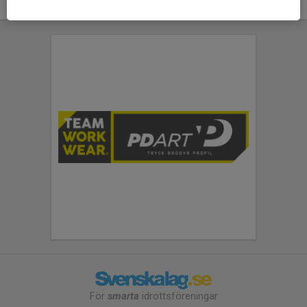
För
smarta
idrottsföreningar